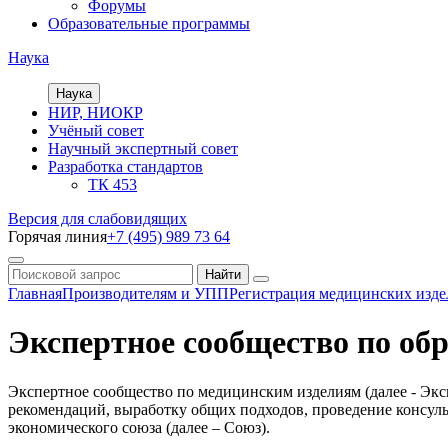
Форумы
Образовательные программы
Наука
Наука
НИР, НИОКР
Учёный совет
Научный экспертный совет
Разработка стандартов
ТК 453
Версия для слабовидящих
Горячая линия
+7 (495) 989 73 64
Главная
Производителям и УПП
Регистрация медицинских изд
Экспертное сообщество по об
Экспертное сообщество по медицинским изделиям (далее - Эк
рекомендаций, выработку общих подходов, проведение консул
экономического союза (далее – Союз).