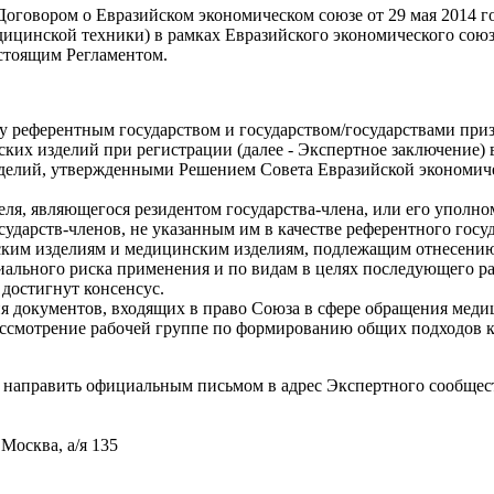
 Договором о Евразийском экономическом союзе от 29 мая 2014
ицинской техники) в рамках Евразийского экономического союз
астоящим Регламентом.
у референтным государством и государством/государствами при
ских изделий при регистрации (далее - Экспертное заключение)
делий, утвержденными Решением Совета Евразийской экономическ
еля, являющегося резидентом государства-члена, или его уполн
дарств-членов, не указанным им в качестве референтного госуд
ким изделиям и медицинским изделиям, подлежащим отнесению 
ального риска применения и по видам в целях последующего р
 достигнут консенсус.
 документов, входящих в право Союза в сфере обращения меди
рассмотрение рабочей группе по формированию общих подходов 
е направить официальным письмом в адрес Экспертного сообще
осква, а/я 135