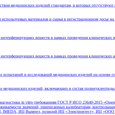
ствия медицинских изделий стандартам, в которых отсутствую
используемых материалов и сырья в регистрационном досье на м
интерферирующих веществ в рамках проведения клинических ис
интерферирующих веществ в рамках проведения клинических исп
е испытаний и исследований медицинских изделий на основе ги
ке медицинских изделий, включающих в состав полинуклеотиды
иагностики in vitro требованиям ГОСТ Р ИСО 23640-2015 «Оценка
еживаемости значений, приписанных калибраторам, контрольным
ЛД, IMEDA, ИЦ Вымпел, позиций ИЦ «Электронтест», ИЦ «О