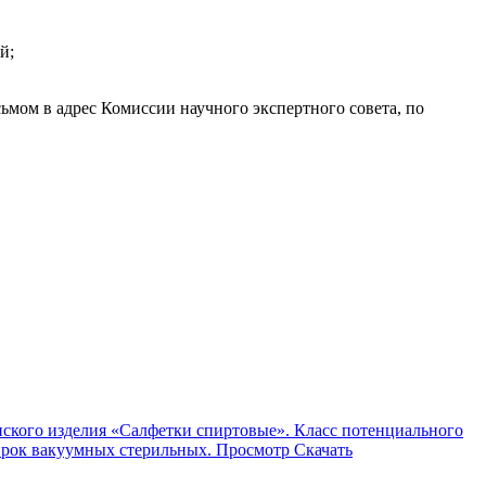
й;
мом в адрес Комиссии научного экспертного совета, по
нского изделия «Салфетки спиртовые». Класс потенциального
бирок вакуумных стерильных.
Просмотр
Скачать