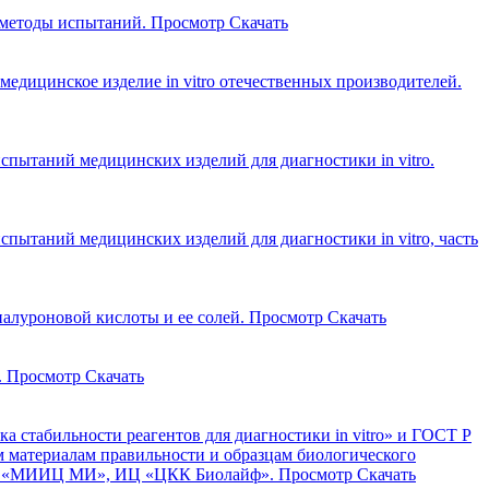
т методы испытаний.
Просмотр
Скачать
едицинское изделие in vitro отечественных производителей.
пытаний медицинских изделий для диагностики in vitro.
ытаний медицинских изделий для диагностики in vitro, часть
алуроновой кислоты и ее солей.
Просмотр
Скачать
.
Просмотр
Скачать
 стабильности реагентов для диагностики in vitro» и ГОСТ Р
 материалам правильности и образцам биологического
ОО «МИИЦ МИ», ИЦ «ЦКК Биолайф».
Просмотр
Скачать