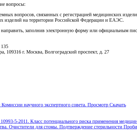
ие вопросы:
мных вопросов, связанных с регистрацией медицинских издели
их изделий на территории Российской Федерации и ЕАЭС.
 направить, заполнив электронную форму или официальным пись
 135
, 109316 г. Москва, Волгоградский проспект, д. 27
я Комиссии научного экспертного совета.
Просмотр
Скачать
10993-5-2011. Класс потенциального риска применения медици
дства. Очистители для стомы. Подтверждение стерильности Про