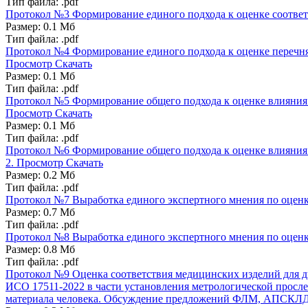
Тип файла: .pdf
Протокол №3
Формирование единого подхода к оценке соответ
Размер: 0.1 Мб
Тип файла: .pdf
Протокол №4
Формирование единого подхода к оценке перечня 
Просмотр
Скачать
Размер: 0.1 Мб
Тип файла: .pdf
Протокол №5
Формирование общего подхода к оценке влияния 
Просмотр
Скачать
Размер: 0.1 Мб
Тип файла: .pdf
Протокол №6
Формирование общего подхода к оценке влияния 
2.
Просмотр
Скачать
Размер: 0.2 Мб
Тип файла: .pdf
Протокол №7
Выработка единого экспертного мнения по оценк
Размер: 0.7 Мб
Тип файла: .pdf
Протокол №8
Выработка единого экспертного мнения по оцен
Размер: 0.8 Мб
Тип файла: .pdf
Протокол №9
Оценка соответствия медицинских изделий для д
ИСО 17511-2022 в части установления метрологической просл
материала человека. Обсуждение предложений ФЛМ, АПСК